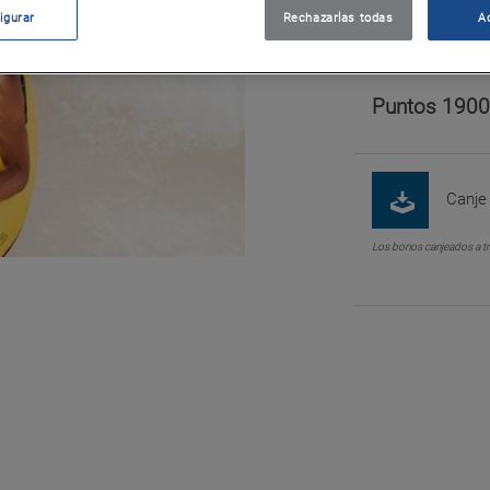
igurar
Rechazarlas todas
A
Cod. 52004
Puntos 1900
Canje 
Los bonos canjeados a tr