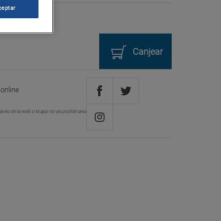
ceptar
Canjear
online
avés de la web o la app no se podrán anular o cambiar.