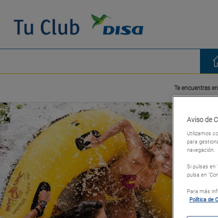
Te encuentras en
Aviso de 
Utilizamos co
para gestiona
navegación.
Si pulsas en
pulsa en "Con
Para más info
Política de 