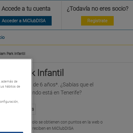
Accede a tu cuenta
¿Todavía no eres socio?
Acceder a MiClubDISA
Registrate
cio
iam Park Infantil
iam Park Infantil
so, además de
canario mayor de 6 años*. ¿Sabías que el
 tus hábitos de
uático del mundo está en Tenerife?
onfiguración,
ne Colaboradores
ión canje online solo se obtienen con puntos en la web o
ción vía SMS y se reciben en MiClubDISA