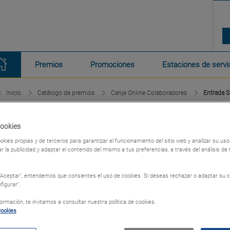
Premios
Promociones
Estaciones de servi
:
Inicio
Catálogo de premios
Canje Online Colaboradores
Entrada S
Entrada S
Cookies
okies propias y de terceros para garantizar el funcionamiento del sitio web y analizar su u
Para residente 
r la publicidad y adaptar el contenido del mismo a tus preferencias, a través del análisis de
mejor parque ac
 "Aceptar", entendemos que consientes el uso de cookies. Si deseas rechazar o adaptar su c
figurar".
Canje Onli
rmación, te invitamos a consultar nuestra política de cookies.
Los bonos de la secc
Cookies
app mediante valida