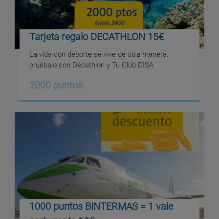
Tarjeta regalo DECATHLON 15€
La vida con deporte se vive de otra manera,
pruébalo con Decathlon y Tu Club DISA
2000 puntos
1000 puntos BINTERMAS = 1 vale