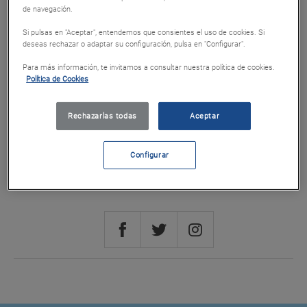
de navegación.
Cod. 76342
Si pulsas en "Aceptar", entendemos que consientes el uso de cookies. Si
deseas rechazar o adaptar su configuración, pulsa en "Configurar".
Puntos 3200
Para más información, te invitamos a consultar nuestra política de cookies.
Política de Cookies
Canjear
Rechazarlas todas
Aceptar
Canje online
Configurar
Los bonos canjeados a través de la web o la app no se podrán anular o cambiar.