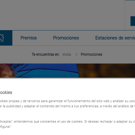
Premios
Promociones
Estaciones de servi
Te encuentras en:
Inicio
Promociones
Cookies
okies propias y de terceros para garantizar el funcionamiento del sitio web y analizar su u
r la publicidad y adaptar el contenido del mismo a tus preferencias, a través del análisis de
 "Aceptar", entendemos que consientes el uso de cookies. Si deseas rechazar o adaptar su c
figurar".