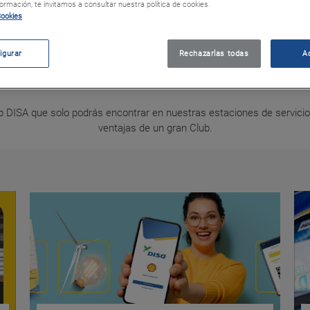
rmación, te invitamos a consultar nuestra política de cookies.
Cookies
igurar
Rechazarlas todas
A
Promociones
 DISA que solo podrás encontrar en nuestras estaciones de servicio D
ventajas de un gran Club.