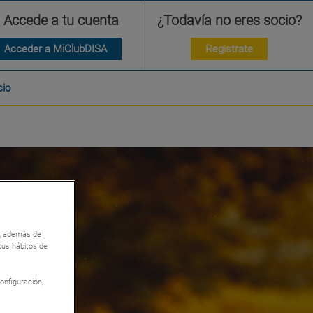
Accede a tu cuenta
¿Todavía no eres socio?
Acceder a MiClubDISA
Registrate
cio
so, además de
 tus hábitos de
onfiguración,