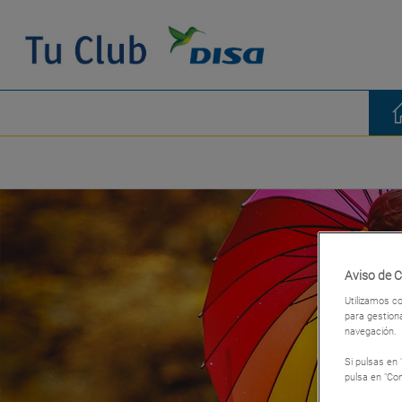
Aviso de 
Utilizamos co
para gestiona
navegación.
Si pulsas en
pulsa en "Con