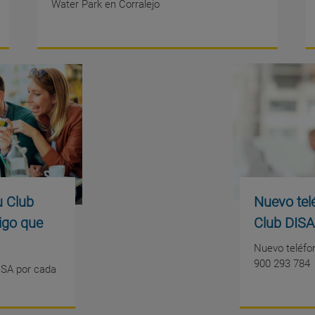
Water Park en Corralejo
u Club
Nuevo tel
igo que
Club DISA
Nuevo teléfo
900 293 784
ISA por cada